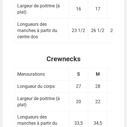
Largeur de poitrine (à
16
17
18
plat)
Longueurs des
manches à partir du
23 1/2
26 1/2
27 3/4
centre dos
Crewnecks
Mensurations
S
M
L
Longueur du corps
27
28
29
Largeur de poitrine (à
20
22
24
plat)
Longueurs des
manches à partir du
33,5
34,5
35,5