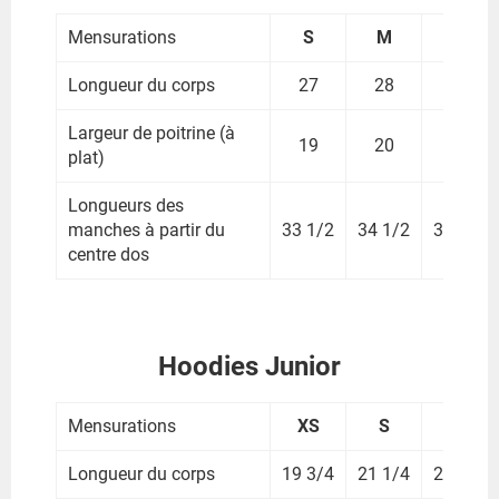
Mensurations
S
M
L
Longueur du corps
27
28
29
Largeur de poitrine (à
19
20
22
plat)
Longueurs des
manches à partir du
33 1/2
34 1/2
35 1/2
centre dos
Hoodies Junior
Mensurations
XS
S
M
Longueur du corps
19 3/4
21 1/4
22 1/2