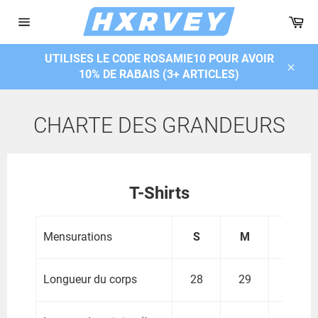
Passer
Pa
au
Navigation
contenu
UTILISES LE CODE ROSAMIE10 POUR AVOIR
10% DE RABAIS (3+ ARTICLES)
Close
CHARTE DES GRANDEURS
T-Shirts
Mensurations
S
M
L
Longueur du corps
28
29
30